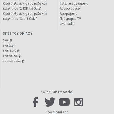
Όροι διεξαγωγής του ραδ/κού
Τελευταίες Ειδήσεις
παιχνιδιού "ΣΠΟΡ FM Quiz"
Αρθρογραφίες
Όροι διεξαγωγής του ραδ/κού
Αφιερώματα
παιχνιδιού "Sport Quiz"
Πρόγραμμα TV
Live-radio
SITES ΤΟΥ ΟΜΙΛΟΥ
skai.gr
skaitv.gr
skairadio.gr
skaikairos.gr
podcast.skai.gr
bwinΣΠΟΡ FM Social
Download App