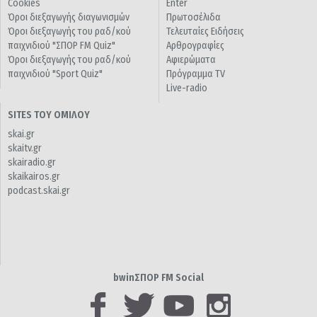
Cookies
Enter
Όροι διεξαγωγής διαγωνισμών
Πρωτοσέλιδα
Όροι διεξαγωγής του ραδ/κού
Τελευταίες Ειδήσεις
παιχνιδιού "ΣΠΟΡ FM Quiz"
Αρθρογραφίες
Όροι διεξαγωγής του ραδ/κού
Αφιερώματα
παιχνιδιού "Sport Quiz"
Πρόγραμμα TV
Live-radio
SITES ΤΟΥ ΟΜΙΛΟΥ
skai.gr
skaitv.gr
skairadio.gr
skaikairos.gr
podcast.skai.gr
bwinΣΠΟΡ FM Social