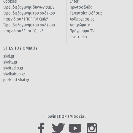
Cookies
Enter
Όροι διεξαγωγής διαγωνισμών
Πρωτοσέλιδα
Όροι διεξαγωγής του ραδ/κού
Τελευταίες Ειδήσεις
παιχνιδιού "ΣΠΟΡ FM Quiz"
Αρθρογραφίες
Όροι διεξαγωγής του ραδ/κού
Αφιερώματα
παιχνιδιού "Sport Quiz"
Πρόγραμμα TV
Live-radio
SITES ΤΟΥ ΟΜΙΛΟΥ
skai.gr
skaitv.gr
skairadio.gr
skaikairos.gr
podcast.skai.gr
bwinΣΠΟΡ FM Social