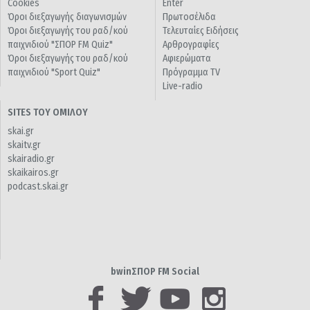
Cookies
Enter
Όροι διεξαγωγής διαγωνισμών
Πρωτοσέλιδα
Όροι διεξαγωγής του ραδ/κού
Τελευταίες Ειδήσεις
παιχνιδιού "ΣΠΟΡ FM Quiz"
Αρθρογραφίες
Όροι διεξαγωγής του ραδ/κού
Αφιερώματα
παιχνιδιού "Sport Quiz"
Πρόγραμμα TV
Live-radio
SITES ΤΟΥ ΟΜΙΛΟΥ
skai.gr
skaitv.gr
skairadio.gr
skaikairos.gr
podcast.skai.gr
bwinΣΠΟΡ FM Social