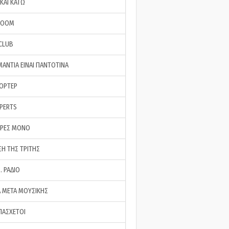
ΚΑΙ ΚΑΤΩ
ROOM
 CLUB
ΜΑΝΤΙΑ ΕΙΝΑΙ ΠΑΝΤΟΤΙΝΑ
ΠΟΡΤΕΡ
XPERTS
ΕΡΕΣ ΜΟΝΟ
ΣΗ ΤΗΣ ΤΡΙΤΗΣ
… ΡΑΔΙΟ
 ΜΕΤΑ ΜΟΥΣΙΚΗΣ
ΠΑΣΧΕΤΟΙ