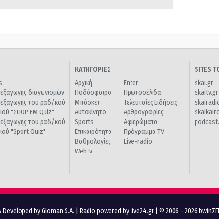
ΚΑΤΗΓΟΡΙΕΣ
SITES 
s
Αρχική
Enter
skai.gr
ιεξαγωγής διαγωνισμών
Ποδόσφαιρο
Πρωτοσέλιδα
skaitv.gr
ιεξαγωγής του ραδ/κού
Μπάσκετ
Τελευταίες Ειδήσεις
skairadi
διού "ΣΠΟΡ FM Quiz"
Αυτοκίνητο
Αρθρογραφίες
skaikair
ιεξαγωγής του ραδ/κού
Sports
Αφιερώματα
podcast.
διού "Sport Quiz"
Επικαιρότητα
Πρόγραμμα TV
Βαθμολογίες
Live-radio
WebTv
 Developed by Gloman S.A.
|
Radio powered by live24.gr
| © 2006 - 2026 bwinΣ