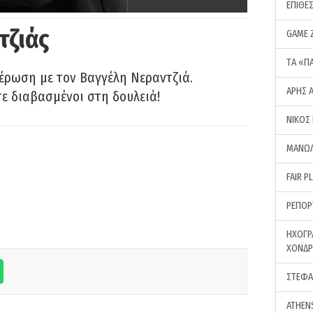
ΕΠΙΘΕ
τζιάς
GAME 
ΤA «Π
έρωση με τον Βαγγέλη Νεραντζιά.
ΑΡΗΣ 
τε διαβασμένοι στη δουλειά!
ΝΙΚΟΣ
ΜΑΝΩΛ
FAIR P
ΡΕΠΟΡ
ΗΧΟΓΡ
ΧΟΝΔ
ΣΤΕΦΑ
ATHEN