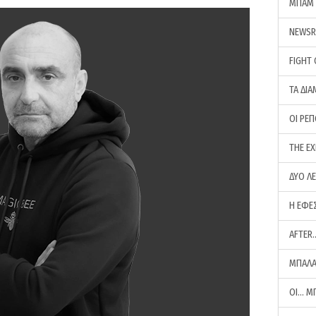
ΜΠΑΜ 
NEWS
FIGHT
ΤΑ ΔΙΑ
ΟΙ ΡΕ
THE E
ΔΥΟ Λ
Η ΕΦΕ
AFTER
ΜΠΑΛΑ
ΟΙ… Μ