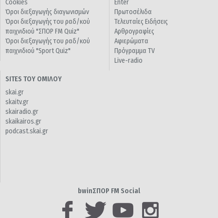
Cookies
Enter
Όροι διεξαγωγής διαγωνισμών
Πρωτοσέλιδα
Όροι διεξαγωγής του ραδ/κού
Τελευταίες Ειδήσεις
παιχνιδιού "ΣΠΟΡ FM Quiz"
Αρθρογραφίες
Όροι διεξαγωγής του ραδ/κού
Αφιερώματα
παιχνιδιού "Sport Quiz"
Πρόγραμμα TV
Live-radio
SITES ΤΟΥ ΟΜΙΛΟΥ
skai.gr
skaitv.gr
skairadio.gr
skaikairos.gr
podcast.skai.gr
bwinΣΠΟΡ FM Social