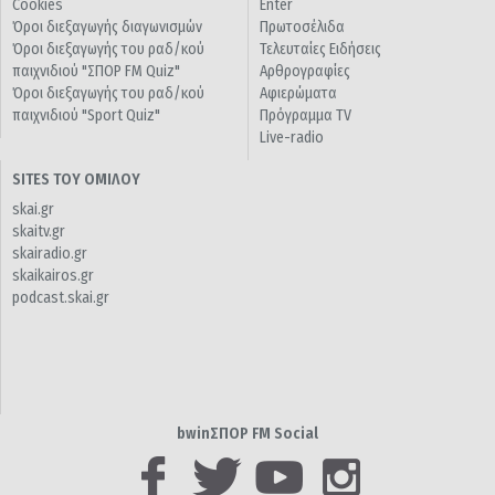
Cookies
Enter
Όροι διεξαγωγής διαγωνισμών
Πρωτοσέλιδα
Όροι διεξαγωγής του ραδ/κού
Τελευταίες Ειδήσεις
παιχνιδιού "ΣΠΟΡ FM Quiz"
Αρθρογραφίες
Όροι διεξαγωγής του ραδ/κού
Αφιερώματα
παιχνιδιού "Sport Quiz"
Πρόγραμμα TV
Live-radio
SITES ΤΟΥ ΟΜΙΛΟΥ
skai.gr
skaitv.gr
skairadio.gr
skaikairos.gr
podcast.skai.gr
bwinΣΠΟΡ FM Social