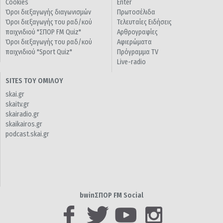
Cookies
Enter
Όροι διεξαγωγής διαγωνισμών
Πρωτοσέλιδα
Όροι διεξαγωγής του ραδ/κού
Τελευταίες Ειδήσεις
παιχνιδιού "ΣΠΟΡ FM Quiz"
Αρθρογραφίες
Όροι διεξαγωγής του ραδ/κού
Αφιερώματα
παιχνιδιού "Sport Quiz"
Πρόγραμμα TV
Live-radio
SITES ΤΟΥ ΟΜΙΛΟΥ
skai.gr
skaitv.gr
skairadio.gr
skaikairos.gr
podcast.skai.gr
bwinΣΠΟΡ FM Social