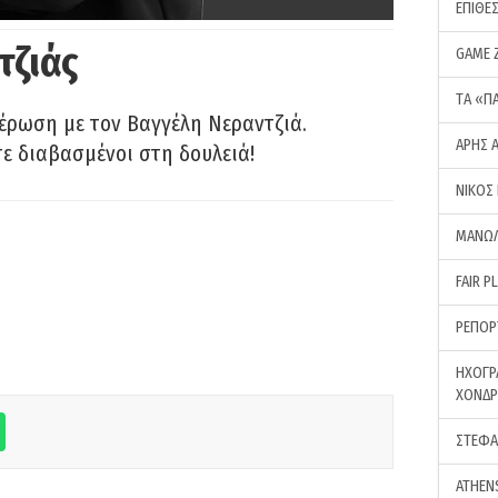
ΕΠΙΘΕ
τζιάς
GAME 
ΤA «Π
έρωση με τον Βαγγέλη Νεραντζιά.
ΑΡΗΣ 
τε διαβασμένοι στη δουλειά!
ΝΙΚΟΣ
ΜΑΝΩΛ
FAIR P
ΡΕΠΟΡ
ΗΧΟΓΡ
ΧΟΝΔ
ΣΤΕΦΑ
ATHEN