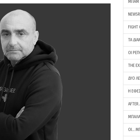
ΜΠΑΜ 
NEWS
FIGHT
ΤΑ ΔΙΑ
ΟΙ ΡΕ
THE E
ΔΥΟ Λ
Η ΕΦΕ
AFTER
ΜΠΑΛΑ
ΟΙ… Μ