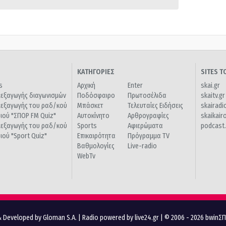
ΚΑΤΗΓΟΡΙΕΣ
SITES 
s
Αρχική
Enter
skai.gr
ιεξαγωγής διαγωνισμών
Ποδόσφαιρο
Πρωτοσέλιδα
skaitv.gr
ιεξαγωγής του ραδ/κού
Μπάσκετ
Τελευταίες Ειδήσεις
skairadi
διού "ΣΠΟΡ FM Quiz"
Αυτοκίνητο
Αρθρογραφίες
skaikair
ιεξαγωγής του ραδ/κού
Sports
Αφιερώματα
podcast.
διού "Sport Quiz"
Επικαιρότητα
Πρόγραμμα TV
Βαθμολογίες
Live-radio
WebTv
 Developed by Gloman S.A.
|
Radio powered by live24.gr
| © 2006 - 2026 bwinΣ