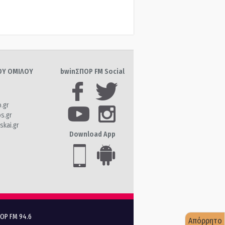
ΤΟΥ ΟΜΙΛΟΥ
bwinΣΠΟΡ FM Social
o.gr
os.gr
skai.gr
Download App
ΠΟΡ FM 94.6
Απόρρητο