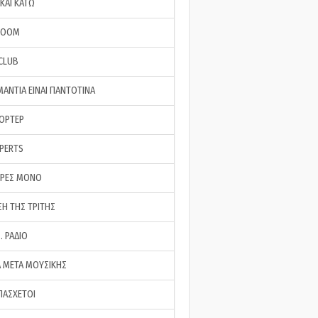
ΚΑΙ ΚΑΤΩ
ROOM
 CLUB
ΜΑΝΤΙΑ ΕΙΝΑΙ ΠΑΝΤΟΤΙΝΑ
ΠΟΡΤΕΡ
XPERTS
ΕΡΕΣ ΜΟΝΟ
ΣΗ ΤΗΣ ΤΡΙΤΗΣ
… ΡΑΔΙΟ
 ΜΕΤΑ ΜΟΥΣΙΚΗΣ
ΠΑΣΧΕΤΟΙ