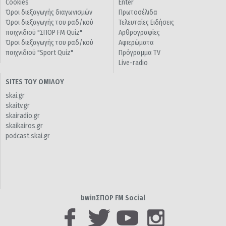
Cookies
Enter
Όροι διεξαγωγής διαγωνισμών
Πρωτοσέλιδα
Όροι διεξαγωγής του ραδ/κού
Τελευταίες Ειδήσεις
παιχνιδιού "ΣΠΟΡ FM Quiz"
Αρθρογραφίες
Όροι διεξαγωγής του ραδ/κού
Αφιερώματα
παιχνιδιού "Sport Quiz"
Πρόγραμμα TV
Live-radio
SITES ΤΟΥ ΟΜΙΛΟΥ
skai.gr
skaitv.gr
skairadio.gr
skaikairos.gr
podcast.skai.gr
bwinΣΠΟΡ FM Social