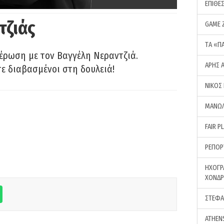
ΕΠΙΘΕ
τζιάς
GAME 
ΤA «Π
έρωση με τον Βαγγέλη Νεραντζιά.
ΑΡΗΣ 
τε διαβασμένοι στη δουλειά!
ΝΙΚΟΣ
ΜΑΝΩΛ
FAIR P
ΡΕΠΟΡ
ΗΧΟΓΡ
ΧΟΝΔ
ΣΤΕΦΑ
ATHEN