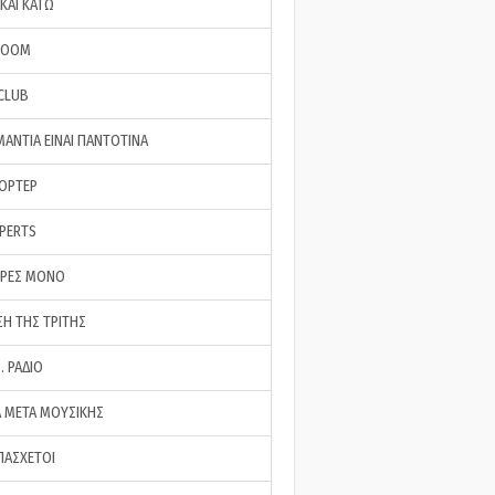
ΚΑΙ ΚΑΤΩ
ROOM
 CLUB
ΜΑΝΤΙΑ ΕΙΝΑΙ ΠΑΝΤΟΤΙΝΑ
ΠΟΡΤΕΡ
XPERTS
ΕΡΕΣ ΜΟΝΟ
ΣΗ ΤΗΣ ΤΡΙΤΗΣ
… ΡΑΔΙΟ
 ΜΕΤΑ ΜΟΥΣΙΚΗΣ
ΠΑΣΧΕΤΟΙ