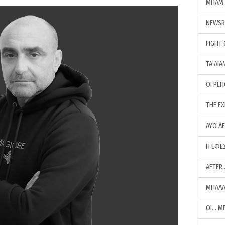
ΜΠΑΜ 
NEWS
FIGHT
ΤΑ ΔΙΑ
ΟΙ ΡΕ
THE E
ΔΥΟ Λ
Η ΕΦΕ
AFTER
ΜΠΑΛΑ
ΟΙ… Μ