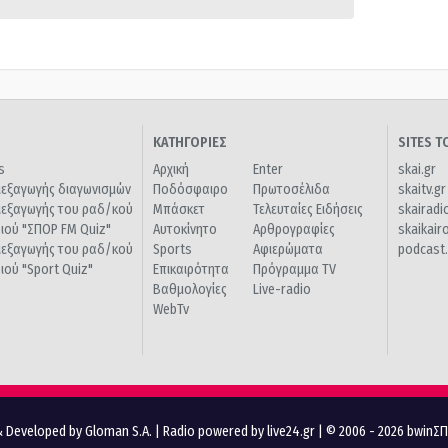
ΚΑΤΗΓΟΡΙΕΣ
SITES 
s
Αρχική
Enter
skai.gr
ιεξαγωγής διαγωνισμών
Ποδόσφαιρο
Πρωτοσέλιδα
skaitv.gr
ιεξαγωγής του ραδ/κού
Μπάσκετ
Τελευταίες Ειδήσεις
skairadi
διού "ΣΠΟΡ FM Quiz"
Αυτοκίνητο
Αρθρογραφίες
skaikair
ιεξαγωγής του ραδ/κού
Sports
Αφιερώματα
podcast.
διού "Sport Quiz"
Επικαιρότητα
Πρόγραμμα TV
Βαθμολογίες
Live-radio
WebTv
 Developed by Gloman S.A.
|
Radio powered by live24.gr
| © 2006 - 2026 bwinΣ