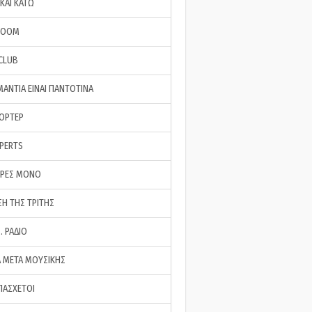
ΚΑΙ ΚΑΤΩ
ROOM
 CLUB
ΜΑΝΤΙΑ ΕΙΝΑΙ ΠΑΝΤΟΤΙΝΑ
ΠΟΡΤΕΡ
XPERTS
ΕΡΕΣ ΜΟΝΟ
ΣΗ ΤΗΣ ΤΡΙΤΗΣ
… ΡΑΔΙΟ
 ΜΕΤΑ ΜΟΥΣΙΚΗΣ
ΠΑΣΧΕΤΟΙ