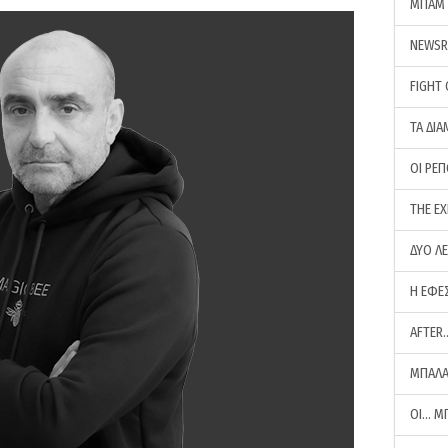
ΜΠΑΜ 
NEWS
FIGHT
ΤΑ ΔΙΑ
ΟΙ ΡΕ
THE E
ΔΥΟ Λ
Η ΕΦΕ
AFTER
ΜΠΑΛΑ
ΟΙ… Μ