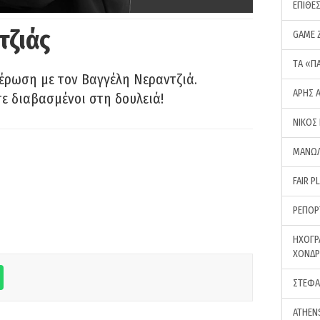
ΕΠΙΘΕ
τζιάς
GAME 
ΤA «Π
έρωση με τον Βαγγέλη Νεραντζιά.
ΑΡΗΣ 
τε διαβασμένοι στη δουλειά!
ΝΙΚΟΣ
ΜΑΝΩΛ
FAIR P
ΡΕΠΟΡ
ΗΧΟΓΡ
ΧΟΝΔ
ΣΤΕΦΑ
ATHEN