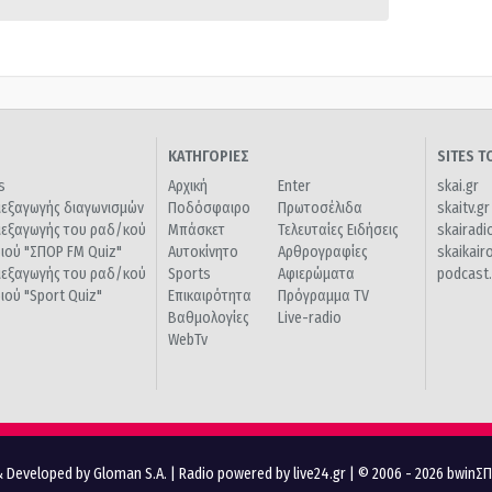
ΚΑΤΗΓΟΡΙΕΣ
SITES 
s
Αρχική
Enter
skai.gr
ιεξαγωγής διαγωνισμών
Ποδόσφαιρο
Πρωτοσέλιδα
skaitv.gr
ιεξαγωγής του ραδ/κού
Μπάσκετ
Τελευταίες Ειδήσεις
skairadi
διού "ΣΠΟΡ FM Quiz"
Αυτοκίνητο
Αρθρογραφίες
skaikair
ιεξαγωγής του ραδ/κού
Sports
Αφιερώματα
podcast.
διού "Sport Quiz"
Επικαιρότητα
Πρόγραμμα TV
Βαθμολογίες
Live-radio
WebTv
 Developed by Gloman S.A.
|
Radio powered by live24.gr
| © 2006 - 2026 bwinΣ