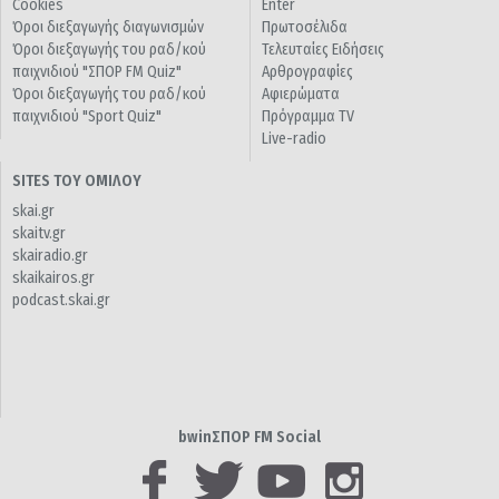
Cookies
Enter
Όροι διεξαγωγής διαγωνισμών
Πρωτοσέλιδα
Όροι διεξαγωγής του ραδ/κού
Τελευταίες Ειδήσεις
παιχνιδιού "ΣΠΟΡ FM Quiz"
Αρθρογραφίες
Όροι διεξαγωγής του ραδ/κού
Αφιερώματα
παιχνιδιού "Sport Quiz"
Πρόγραμμα TV
Live-radio
SITES ΤΟΥ ΟΜΙΛΟΥ
skai.gr
skaitv.gr
skairadio.gr
skaikairos.gr
podcast.skai.gr
bwinΣΠΟΡ FM Social