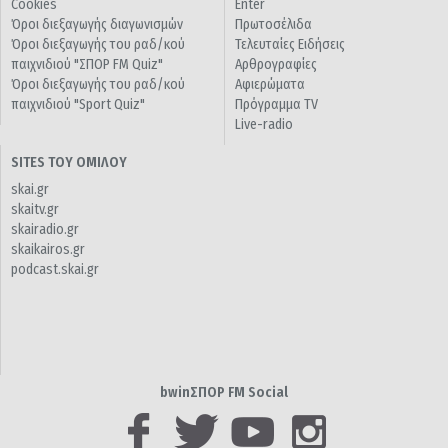
Cookies
Enter
Όροι διεξαγωγής διαγωνισμών
Πρωτοσέλιδα
Όροι διεξαγωγής του ραδ/κού
Τελευταίες Ειδήσεις
παιχνιδιού "ΣΠΟΡ FM Quiz"
Αρθρογραφίες
Όροι διεξαγωγής του ραδ/κού
Αφιερώματα
παιχνιδιού "Sport Quiz"
Πρόγραμμα TV
Live-radio
SITES ΤΟΥ ΟΜΙΛΟΥ
skai.gr
skaitv.gr
skairadio.gr
skaikairos.gr
podcast.skai.gr
bwinΣΠΟΡ FM Social