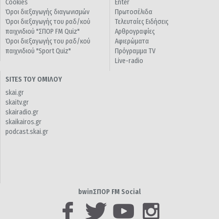
Cookies
Enter
Όροι διεξαγωγής διαγωνισμών
Πρωτοσέλιδα
Όροι διεξαγωγής του ραδ/κού
Τελευταίες Ειδήσεις
παιχνιδιού "ΣΠΟΡ FM Quiz"
Αρθρογραφίες
Όροι διεξαγωγής του ραδ/κού
Αφιερώματα
παιχνιδιού "Sport Quiz"
Πρόγραμμα TV
Live-radio
SITES ΤΟΥ ΟΜΙΛΟΥ
skai.gr
skaitv.gr
skairadio.gr
skaikairos.gr
podcast.skai.gr
bwinΣΠΟΡ FM Social