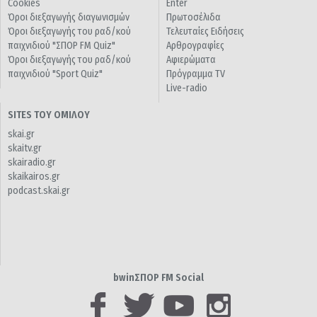
Cookies
Enter
Όροι διεξαγωγής διαγωνισμών
Πρωτοσέλιδα
Όροι διεξαγωγής του ραδ/κού
Τελευταίες Ειδήσεις
παιχνιδιού "ΣΠΟΡ FM Quiz"
Αρθρογραφίες
Όροι διεξαγωγής του ραδ/κού
Αφιερώματα
παιχνιδιού "Sport Quiz"
Πρόγραμμα TV
Live-radio
SITES ΤΟΥ ΟΜΙΛΟΥ
skai.gr
skaitv.gr
skairadio.gr
skaikairos.gr
podcast.skai.gr
bwinΣΠΟΡ FM Social