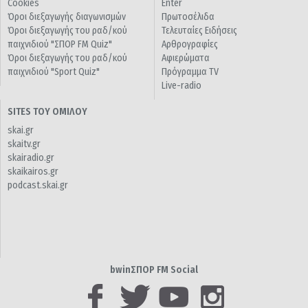
Cookies
Enter
Όροι διεξαγωγής διαγωνισμών
Πρωτοσέλιδα
Όροι διεξαγωγής του ραδ/κού
Τελευταίες Ειδήσεις
παιχνιδιού "ΣΠΟΡ FM Quiz"
Αρθρογραφίες
Όροι διεξαγωγής του ραδ/κού
Αφιερώματα
παιχνιδιού "Sport Quiz"
Πρόγραμμα TV
Live-radio
SITES ΤΟΥ ΟΜΙΛΟΥ
skai.gr
skaitv.gr
skairadio.gr
skaikairos.gr
podcast.skai.gr
bwinΣΠΟΡ FM Social