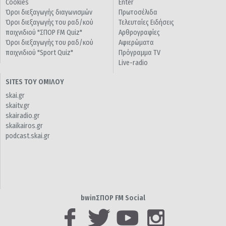
Cookies
Enter
Όροι διεξαγωγής διαγωνισμών
Πρωτοσέλιδα
Όροι διεξαγωγής του ραδ/κού
Τελευταίες Ειδήσεις
παιχνιδιού "ΣΠΟΡ FM Quiz"
Αρθρογραφίες
Όροι διεξαγωγής του ραδ/κού
Αφιερώματα
παιχνιδιού "Sport Quiz"
Πρόγραμμα TV
Live-radio
SITES ΤΟΥ ΟΜΙΛΟΥ
skai.gr
skaitv.gr
skairadio.gr
skaikairos.gr
podcast.skai.gr
bwinΣΠΟΡ FM Social