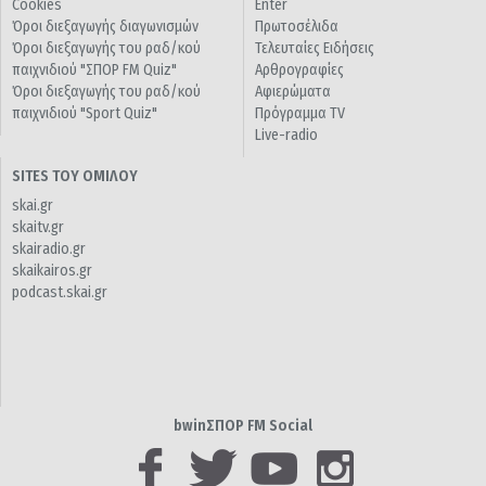
Cookies
Enter
Όροι διεξαγωγής διαγωνισμών
Πρωτοσέλιδα
Όροι διεξαγωγής του ραδ/κού
Τελευταίες Ειδήσεις
παιχνιδιού "ΣΠΟΡ FM Quiz"
Αρθρογραφίες
Όροι διεξαγωγής του ραδ/κού
Αφιερώματα
παιχνιδιού "Sport Quiz"
Πρόγραμμα TV
Live-radio
SITES ΤΟΥ ΟΜΙΛΟΥ
skai.gr
skaitv.gr
skairadio.gr
skaikairos.gr
podcast.skai.gr
bwinΣΠΟΡ FM Social