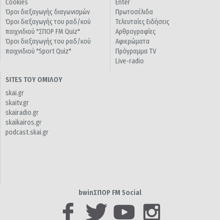
Cookies
Enter
Όροι διεξαγωγής διαγωνισμών
Πρωτοσέλιδα
Όροι διεξαγωγής του ραδ/κού
Τελευταίες Ειδήσεις
παιχνιδιού "ΣΠΟΡ FM Quiz"
Αρθρογραφίες
Όροι διεξαγωγής του ραδ/κού
Αφιερώματα
παιχνιδιού "Sport Quiz"
Πρόγραμμα TV
Live-radio
SITES ΤΟΥ ΟΜΙΛΟΥ
skai.gr
skaitv.gr
skairadio.gr
skaikairos.gr
podcast.skai.gr
bwinΣΠΟΡ FM Social