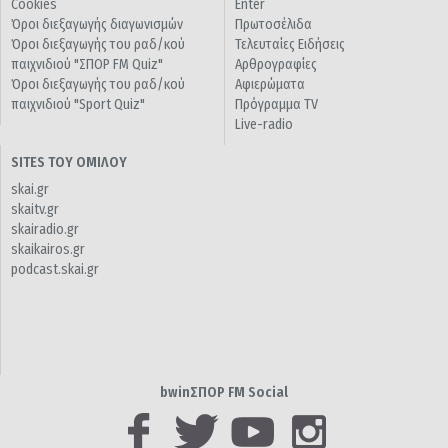
Cookies
Enter
Όροι διεξαγωγής διαγωνισμών
Πρωτοσέλιδα
Όροι διεξαγωγής του ραδ/κού
Τελευταίες Ειδήσεις
παιχνιδιού "ΣΠΟΡ FM Quiz"
Αρθρογραφίες
Όροι διεξαγωγής του ραδ/κού
Αφιερώματα
παιχνιδιού "Sport Quiz"
Πρόγραμμα TV
Live-radio
SITES ΤΟΥ ΟΜΙΛΟΥ
skai.gr
skaitv.gr
skairadio.gr
skaikairos.gr
podcast.skai.gr
bwinΣΠΟΡ FM Social