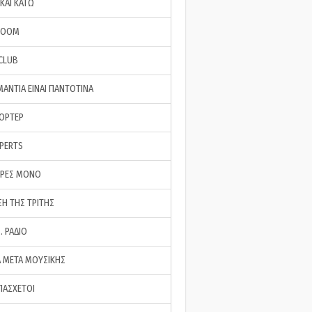
ΚΑΙ ΚΑΤΩ
ROOM
 CLUB
ΜΑΝΤΙΑ ΕΙΝΑΙ ΠΑΝΤΟΤΙΝΑ
ΠΟΡΤΕΡ
XPERTS
ΕΡΕΣ ΜΟΝΟ
ΣΗ ΤΗΣ ΤΡΙΤΗΣ
… ΡΑΔΙΟ
 ΜΕΤΑ ΜΟΥΣΙΚΗΣ
ΠΑΣΧΕΤΟΙ