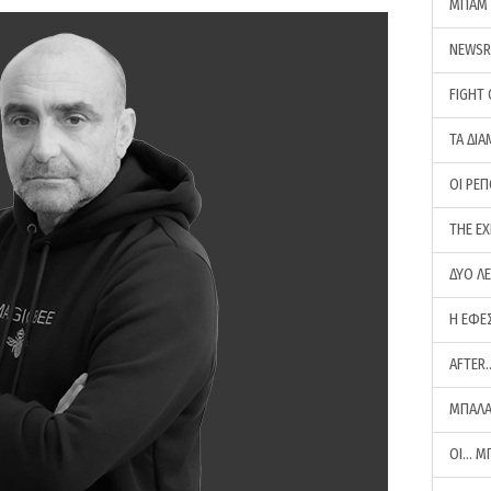
ΜΠΑΜ 
NEWS
FIGHT
ΤΑ ΔΙΑ
ΟΙ ΡΕ
THE E
ΔΥΟ Λ
Η ΕΦΕ
AFTER
ΜΠΑΛΑ
ΟΙ… Μ