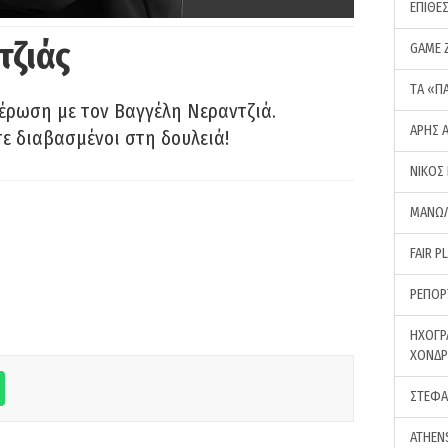
ΕΠΙΘΕ
τζιάς
GAME 
ΤA «Π
έρωση με τον Βαγγέλη Νεραντζιά.
ΑΡΗΣ 
τε διαβασμένοι στη δουλειά!
ΝΙΚΟΣ
ΜΑΝΩΛ
FAIR P
ΡΕΠΟΡ
ΗΧΟΓΡ
ΧΟΝΔ
ΣΤΕΦΑ
ATHEN