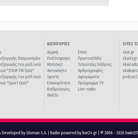
ΚΑΤΗΓΟΡΙΕΣ
SITES 
s
Αρχική
Enter
skai.gr
ιεξαγωγής διαγωνισμών
Ποδόσφαιρο
Πρωτοσέλιδα
skaitv.gr
ιεξαγωγής του ραδ/κού
Μπάσκετ
Τελευταίες Ειδήσεις
skairadi
διού "ΣΠΟΡ FM Quiz"
Αυτοκίνητο
Αρθρογραφίες
skaikair
ιεξαγωγής του ραδ/κού
Sports
Αφιερώματα
podcast.
διού "Sport Quiz"
Επικαιρότητα
Πρόγραμμα TV
Βαθμολογίες
Live-radio
WebTv
 Developed by Gloman S.A.
|
Radio powered by live24.gr
| © 2006 - 2026 bwinΣ