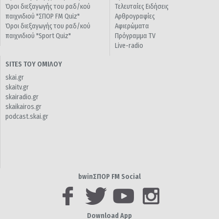
Όροι διεξαγωγής του ραδ/κού
Τελευταίες Ειδήσεις
παιχνιδιού "ΣΠΟΡ FM Quiz"
Αρθρογραφίες
Όροι διεξαγωγής του ραδ/κού
Αφιερώματα
παιχνιδιού "Sport Quiz"
Πρόγραμμα TV
Live-radio
SITES ΤΟΥ ΟΜΙΛΟΥ
skai.gr
skaitv.gr
skairadio.gr
skaikairos.gr
podcast.skai.gr
bwinΣΠΟΡ FM Social
Download App