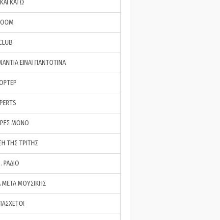
ΚΑΙ ΚΑΤΩ
ROOM
 CLUB
ΜΑΝΤΙΑ ΕΙΝΑΙ ΠΑΝΤΟΤΙΝΑ
ΠΟΡΤΕΡ
XPERTS
ΕΡΕΣ ΜΟΝΟ
ΣΗ ΤΗΣ ΤΡΙΤΗΣ
… ΡΑΔΙΟ
 ΜΕΤΑ ΜΟΥΣΙΚΗΣ
ΠΑΣΧΕΤΟΙ