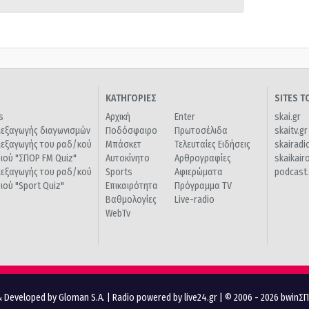
ΚΑΤΗΓΟΡΙΕΣ
SITES 
s
Αρχική
Enter
skai.gr
ιεξαγωγής διαγωνισμών
Ποδόσφαιρο
Πρωτοσέλιδα
skaitv.gr
ιεξαγωγής του ραδ/κού
Μπάσκετ
Τελευταίες Ειδήσεις
skairadi
διού "ΣΠΟΡ FM Quiz"
Αυτοκίνητο
Αρθρογραφίες
skaikair
ιεξαγωγής του ραδ/κού
Sports
Αφιερώματα
podcast.
διού "Sport Quiz"
Επικαιρότητα
Πρόγραμμα TV
Βαθμολογίες
Live-radio
WebTv
 Developed by Gloman S.A.
|
Radio powered by live24.gr
| © 2006 - 2026 bwinΣ