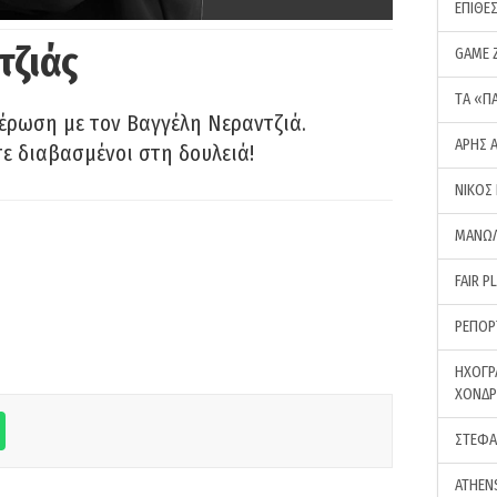
ΕΠΙΘΕ
τζιάς
GAME 
ΤA «Π
έρωση με τον Βαγγέλη Νεραντζιά.
ΑΡΗΣ 
τε διαβασμένοι στη δουλειά!
ΝΙΚΟΣ
ΜΑΝΩΛ
FAIR P
ΡΕΠΟΡ
ΗΧΟΓΡ
ΧΟΝΔ
ΣΤΕΦΑ
ATHEN