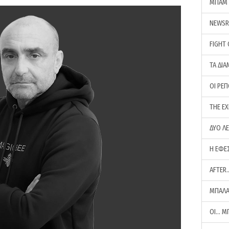
ΜΠΑΜ 
NEWS
FIGHT
ΤΑ ΔΙΑ
ΟΙ ΡΕ
THE E
ΔΥΟ Λ
Η ΕΦΕ
AFTER
ΜΠΑΛΑ
ΟΙ… Μ