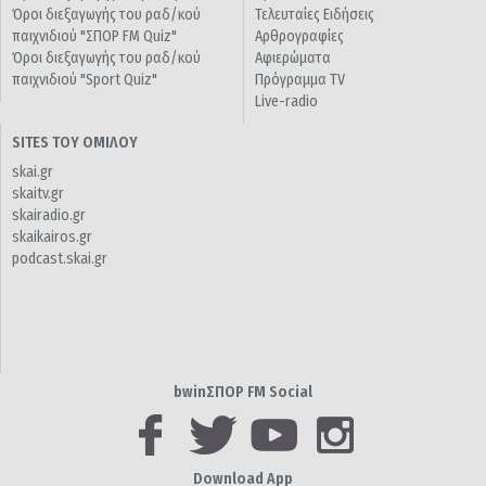
Όροι διεξαγωγής του ραδ/κού
Τελευταίες Ειδήσεις
παιχνιδιού "ΣΠΟΡ FM Quiz"
Αρθρογραφίες
Όροι διεξαγωγής του ραδ/κού
Αφιερώματα
παιχνιδιού "Sport Quiz"
Πρόγραμμα TV
Live-radio
SITES ΤΟΥ ΟΜΙΛΟΥ
skai.gr
skaitv.gr
skairadio.gr
skaikairos.gr
podcast.skai.gr
bwinΣΠΟΡ FM Social
Download App