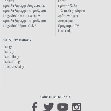
Cookies
Enter
Όροι διεξαγωγής διαγωνισμών
Πρωτοσέλιδα
Όροι διεξαγωγής του ραδ/κού
Τελευταίες Ειδήσεις
παιχνιδιού "ΣΠΟΡ FM Quiz"
Αρθρογραφίες
Όροι διεξαγωγής του ραδ/κού
Αφιερώματα
παιχνιδιού "Sport Quiz"
Πρόγραμμα TV
Live-radio
SITES ΤΟΥ ΟΜΙΛΟΥ
skai.gr
skaitv.gr
skairadio.gr
skaikairos.gr
podcast.skai.gr
bwinΣΠΟΡ FM Social