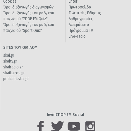
Cookies
Enter
Όροι διεξαγωγής διαγωνισμών
Πρωτοσέλιδα
Όροι διεξαγωγής του ραδ/κού
Τελευταίες Ειδήσεις
παιχνιδιού "ΣΠΟΡ FM Quiz"
Αρθρογραφίες
Όροι διεξαγωγής του ραδ/κού
Αφιερώματα
παιχνιδιού "Sport Quiz"
Πρόγραμμα TV
Live-radio
SITES ΤΟΥ ΟΜΙΛΟΥ
skai.gr
skaitv.gr
skairadio.gr
skaikairos.gr
podcast.skai.gr
bwinΣΠΟΡ FM Social