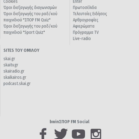
Cookies
Enter
Όροι διεξαγωγής διαγωνισμών
Πρωτοσέλιδα
Όροι διεξαγωγής του ραδ/κού
Τελευταίες Ειδήσεις
παιχνιδιού "ΣΠΟΡ FM Quiz"
Αρθρογραφίες
Όροι διεξαγωγής του ραδ/κού
Αφιερώματα
παιχνιδιού "Sport Quiz"
Πρόγραμμα TV
Live-radio
SITES ΤΟΥ ΟΜΙΛΟΥ
skai.gr
skaitv.gr
skairadio.gr
skaikairos.gr
podcast.skai.gr
bwinΣΠΟΡ FM Social