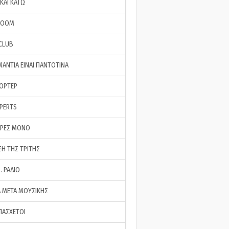
ΚΑΙ ΚΑΤΩ
ROOM
 CLUB
ΜΑΝΤΙΑ ΕΙΝΑΙ ΠΑΝΤΟΤΙΝΑ
ΠΟΡΤΕΡ
XPERTS
ΕΡΕΣ ΜΟΝΟ
ΣΗ ΤΗΣ ΤΡΙΤΗΣ
… ΡΑΔΙΟ
 ΜΕΤΑ ΜΟΥΣΙΚΗΣ
ΠΑΣΧΕΤΟΙ