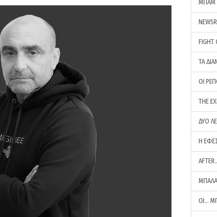
ΜΠΑΜ 
NEWS
FIGHT
ΤΑ ΔΙΑ
ΟΙ ΡΕ
THE E
ΔΥΟ Λ
Η ΕΦΕ
AFTER
ΜΠΑΛΑ
ΟΙ… Μ