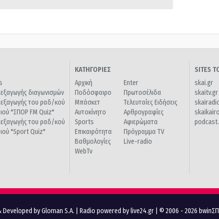
ΚΑΤΗΓΟΡΙΕΣ
SITES 
s
Αρχική
Enter
skai.gr
ιεξαγωγής διαγωνισμών
Ποδόσφαιρο
Πρωτοσέλιδα
skaitv.gr
ιεξαγωγής του ραδ/κού
Μπάσκετ
Τελευταίες Ειδήσεις
skairadi
διού "ΣΠΟΡ FM Quiz"
Αυτοκίνητο
Αρθρογραφίες
skaikair
ιεξαγωγής του ραδ/κού
Sports
Αφιερώματα
podcast.
διού "Sport Quiz"
Επικαιρότητα
Πρόγραμμα TV
Βαθμολογίες
Live-radio
WebTv
 Developed by Gloman S.A.
|
Radio powered by live24.gr
| © 2006 - 2026 bwinΣ