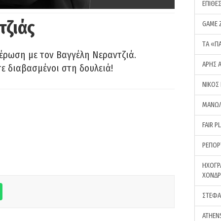
ΕΠΙΘΕ
τζιάς
GAME 
ΤA «Π
έρωση με τον Βαγγέλη Νεραντζιά.
ΑΡΗΣ 
τε διαβασμένοι στη δουλειά!
ΝΙΚΟΣ
ΜΑΝΩΛ
FAIR P
ΡΕΠΟΡ
ΗΧΟΓΡ
ΧΟΝΔ
ΣΤΕΦΑ
ATHEN