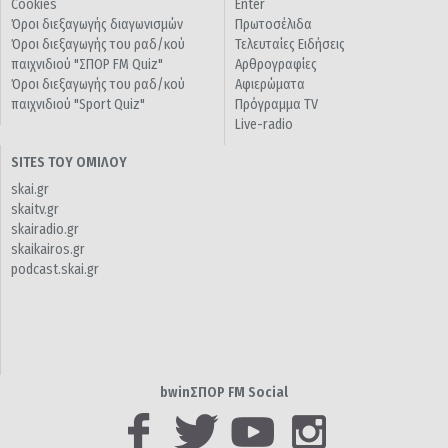
Cookies
Enter
Όροι διεξαγωγής διαγωνισμών
Πρωτοσέλιδα
Όροι διεξαγωγής του ραδ/κού
Τελευταίες Ειδήσεις
παιχνιδιού "ΣΠΟΡ FM Quiz"
Αρθρογραφίες
Όροι διεξαγωγής του ραδ/κού
Αφιερώματα
παιχνιδιού "Sport Quiz"
Πρόγραμμα TV
Live-radio
SITES ΤΟΥ ΟΜΙΛΟΥ
skai.gr
skaitv.gr
skairadio.gr
skaikairos.gr
podcast.skai.gr
bwinΣΠΟΡ FM Social