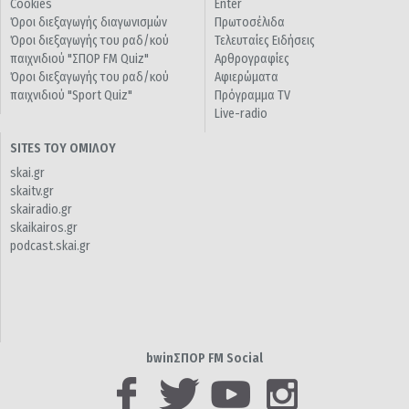
Cookies
Enter
Όροι διεξαγωγής διαγωνισμών
Πρωτοσέλιδα
Όροι διεξαγωγής του ραδ/κού
Τελευταίες Ειδήσεις
παιχνιδιού "ΣΠΟΡ FM Quiz"
Αρθρογραφίες
Όροι διεξαγωγής του ραδ/κού
Αφιερώματα
παιχνιδιού "Sport Quiz"
Πρόγραμμα TV
Live-radio
SITES ΤΟΥ ΟΜΙΛΟΥ
skai.gr
skaitv.gr
skairadio.gr
skaikairos.gr
podcast.skai.gr
bwinΣΠΟΡ FM Social