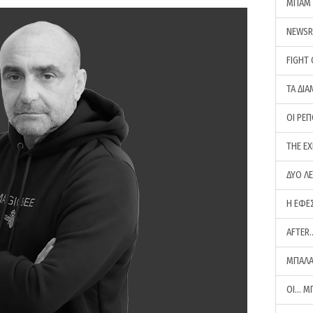
ΜΠΑΜ 
NEWS
FIGHT
ΤΑ ΔΙΑ
ΟΙ ΡΕ
THE E
ΔΥΟ Λ
Η ΕΦΕ
AFTER
ΜΠΑΛΑ
ΟΙ… Μ