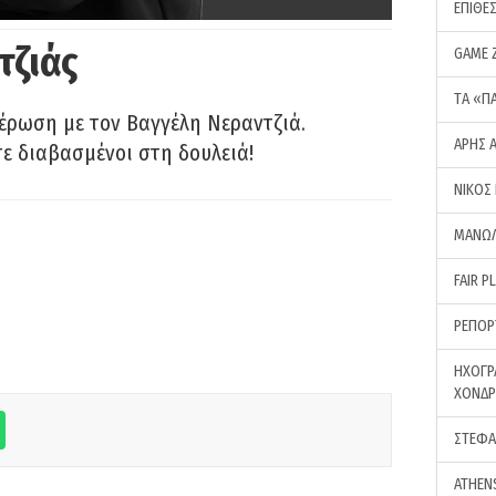
ΕΠΙΘΕ
τζιάς
GAME 
ΤA «Π
έρωση με τον Βαγγέλη Νεραντζιά.
ΑΡΗΣ 
τε διαβασμένοι στη δουλειά!
ΝΙΚΟΣ
ΜΑΝΩΛ
FAIR P
ΡΕΠΟΡ
ΗΧΟΓΡ
ΧΟΝΔ
ΣΤΕΦΑ
ATHEN