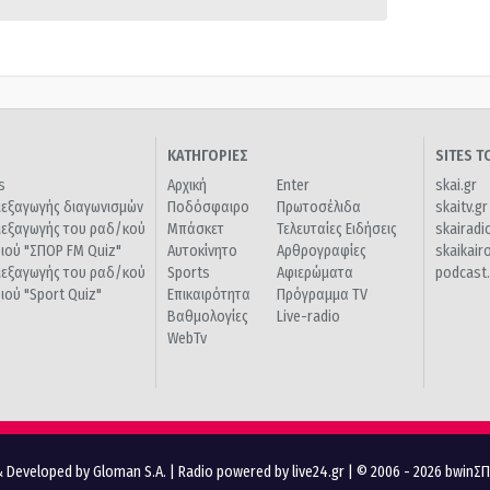
ΚΑΤΗΓΟΡΙΕΣ
SITES 
s
Αρχική
Enter
skai.gr
ιεξαγωγής διαγωνισμών
Ποδόσφαιρο
Πρωτοσέλιδα
skaitv.gr
ιεξαγωγής του ραδ/κού
Μπάσκετ
Τελευταίες Ειδήσεις
skairadi
διού "ΣΠΟΡ FM Quiz"
Αυτοκίνητο
Αρθρογραφίες
skaikair
ιεξαγωγής του ραδ/κού
Sports
Αφιερώματα
podcast.
διού "Sport Quiz"
Επικαιρότητα
Πρόγραμμα TV
Βαθμολογίες
Live-radio
WebTv
 Developed by Gloman S.A.
|
Radio powered by live24.gr
| © 2006 - 2026 bwinΣ