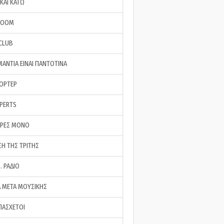
ΚΑΙ ΚΑΤΩ
ROOM
 CLUB
ΜΑΝΤΙΑ ΕΙΝΑΙ ΠΑΝΤΟΤΙΝΑ
ΠΟΡΤΕΡ
XPERTS
ΕΡΕΣ ΜΟΝΟ
ΣΗ ΤΗΣ ΤΡΙΤΗΣ
… ΡΑΔΙΟ
 ΜΕΤΑ ΜΟΥΣΙΚΗΣ
ΠΑΣΧΕΤΟΙ