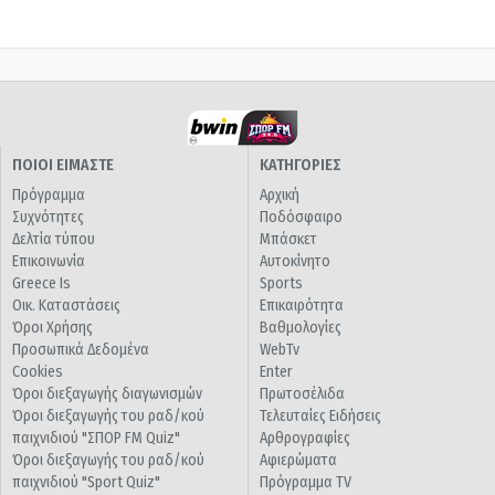
ΠΟΙΟΙ ΕΙΜΑΣΤΕ
ΚΑΤΗΓΟΡΙΕΣ
Πρόγραμμα
Αρχική
Συχνότητες
Ποδόσφαιρο
Δελτία τύπου
Μπάσκετ
Επικοινωνία
Αυτοκίνητο
Greece Is
Sports
Οικ. Καταστάσεις
Επικαιρότητα
Όροι Χρήσης
Βαθμολογίες
Προσωπικά Δεδομένα
WebTv
Cookies
Enter
Όροι διεξαγωγής διαγωνισμών
Πρωτοσέλιδα
Όροι διεξαγωγής του ραδ/κού
Τελευταίες Ειδήσεις
παιχνιδιού "ΣΠΟΡ FM Quiz"
Αρθρογραφίες
Όροι διεξαγωγής του ραδ/κού
Αφιερώματα
παιχνιδιού "Sport Quiz"
Πρόγραμμα TV