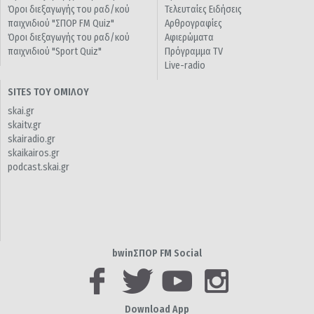
Όροι διεξαγωγής του ραδ/κού
Τελευταίες Ειδήσεις
παιχνιδιού "ΣΠΟΡ FM Quiz"
Αρθρογραφίες
Όροι διεξαγωγής του ραδ/κού
Αφιερώματα
παιχνιδιού "Sport Quiz"
Πρόγραμμα TV
Live-radio
SITES ΤΟΥ ΟΜΙΛΟΥ
skai.gr
skaitv.gr
skairadio.gr
skaikairos.gr
podcast.skai.gr
bwinΣΠΟΡ FM Social
Download App