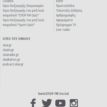
Cookies
Enter
Όροι διεξαγωγής διαγωνισμών
Πρωτοσέλιδα
Όροι διεξαγωγής του ραδ/κού
Τελευταίες Ειδήσεις
παιχνιδιού "ΣΠΟΡ FM Quiz"
Αρθρογραφίες
Όροι διεξαγωγής του ραδ/κού
Αφιερώματα
παιχνιδιού "Sport Quiz"
Πρόγραμμα TV
Live-radio
SITES ΤΟΥ ΟΜΙΛΟΥ
skai.gr
skaitv.gr
skairadio.gr
skaikairos.gr
podcast.skai.gr
bwinΣΠΟΡ FM Social