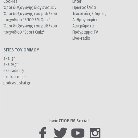
Cookies
Enter
Όροι διεξαγωγής διαγωνισμών
Πρωτοσέλιδα
Όροι διεξαγωγής του ραδ/κού
Τελευταίες Ειδήσεις
παιχνιδιού "ΣΠΟΡ FM Quiz"
Αρθρογραφίες
Όροι διεξαγωγής του ραδ/κού
Αφιερώματα
παιχνιδιού "Sport Quiz"
Πρόγραμμα TV
Live-radio
SITES ΤΟΥ ΟΜΙΛΟΥ
skai.gr
skaitv.gr
skairadio.gr
skaikairos.gr
podcast.skai.gr
bwinΣΠΟΡ FM Social