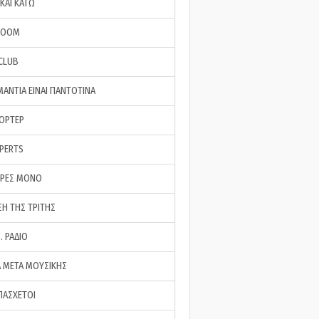
ΚΑΙ ΚΑΤΩ
ROOM
 CLUB
ΜΑΝΤΙΑ ΕΙΝΑΙ ΠΑΝΤΟΤΙΝΑ
ΠΟΡΤΕΡ
XPERTS
ΕΡΕΣ ΜΟΝΟ
ΣΗ ΤΗΣ ΤΡΙΤΗΣ
… ΡΑΔΙΟ
 ΜΕΤΑ ΜΟΥΣΙΚΗΣ
ΠΑΣΧΕΤΟΙ