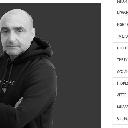
ΜΠΑΜ 
NEWS
FIGHT
ΤΑ ΔΙΑ
ΟΙ ΡΕ
THE E
ΔΥΟ Λ
Η ΕΦΕ
AFTER
ΜΠΑΛΑ
ΟΙ… Μ