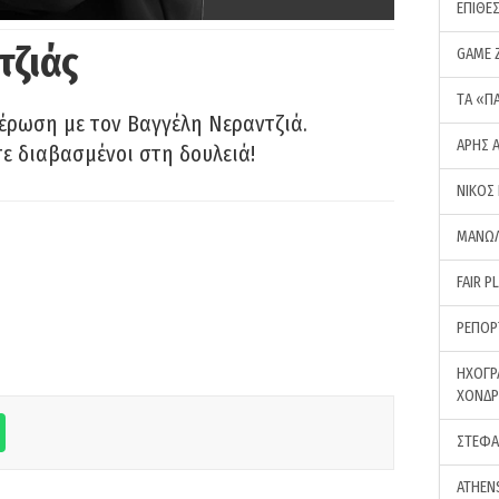
ΕΠΙΘΕ
τζιάς
GAME 
ΤA «Π
έρωση με τον Βαγγέλη Νεραντζιά.
ΑΡΗΣ 
τε διαβασμένοι στη δουλειά!
ΝΙΚΟΣ
ΜΑΝΩΛ
FAIR P
ΡΕΠΟΡ
ΗΧΟΓΡ
ΧΟΝΔ
ΣΤΕΦΑ
ATHEN