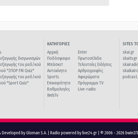
ΚΑΤΗΓΟΡΙΕΣ
SITES 
s
Αρχική
Enter
skai.gr
ιεξαγωγής διαγωνισμών
Ποδόσφαιρο
Πρωτοσέλιδα
skaitv.gr
ιεξαγωγής του ραδ/κού
Μπάσκετ
Τελευταίες Ειδήσεις
skairadi
διού "ΣΠΟΡ FM Quiz"
Αυτοκίνητο
Αρθρογραφίες
skaikair
ιεξαγωγής του ραδ/κού
Sports
Αφιερώματα
podcast.
διού "Sport Quiz"
Επικαιρότητα
Πρόγραμμα TV
Βαθμολογίες
Live-radio
WebTv
 Developed by Gloman S.A.
|
Radio powered by live24.gr
| © 2006 - 2026 bwinΣ