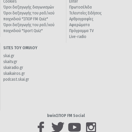
Cookies
Enter
Όροι διεξαγωγής διαγωνισμών
Πρωτοσέλιδα
Όροι διεξαγωγής του ραδ/κού
Τελευταίες Ειδήσεις
παιχνιδιού "ΣΠΟΡ FM Quiz"
Αρθρογραφίες
Όροι διεξαγωγής του ραδ/κού
Αφιερώματα
παιχνιδιού "Sport Quiz"
Πρόγραμμα TV
Live-radio
SITES ΤΟΥ ΟΜΙΛΟΥ
skai.gr
skaitv.gr
skairadio.gr
skaikairos.gr
podcast.skai.gr
bwinΣΠΟΡ FM Social