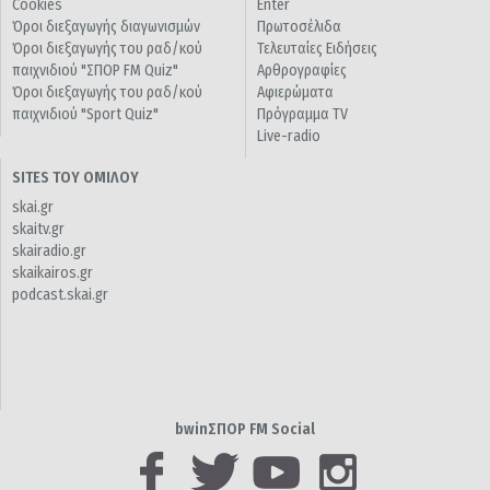
Cookies
Enter
Όροι διεξαγωγής διαγωνισμών
Πρωτοσέλιδα
Όροι διεξαγωγής του ραδ/κού
Τελευταίες Ειδήσεις
παιχνιδιού "ΣΠΟΡ FM Quiz"
Αρθρογραφίες
Όροι διεξαγωγής του ραδ/κού
Αφιερώματα
παιχνιδιού "Sport Quiz"
Πρόγραμμα TV
Live-radio
SITES ΤΟΥ ΟΜΙΛΟΥ
skai.gr
skaitv.gr
skairadio.gr
skaikairos.gr
podcast.skai.gr
bwinΣΠΟΡ FM Social