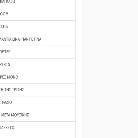
ΚΑΙ ΚΑΤΩ
ROOM
 CLUB
ΜΑΝΤΙΑ ΕΙΝΑΙ ΠΑΝΤΟΤΙΝΑ
ΠΟΡΤΕΡ
XPERTS
ΕΡΕΣ ΜΟΝΟ
ΣΗ ΤΗΣ ΤΡΙΤΗΣ
… ΡΑΔΙΟ
 ΜΕΤΑ ΜΟΥΣΙΚΗΣ
ΠΑΣΧΕΤΟΙ