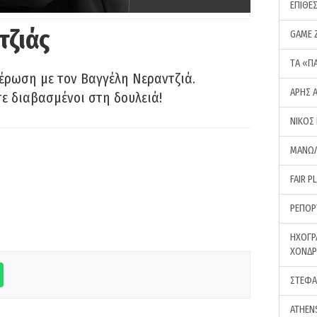
ΕΠΙΘΕ
τζιάς
GAME 
ΤA «Π
έρωση με τον Βαγγέλη Νεραντζιά.
ΑΡΗΣ 
τε διαβασμένοι στη δουλειά!
ΝΙΚΟΣ
ΜΑΝΩΛ
FAIR P
ΡΕΠΟΡ
ΗΧΟΓΡ
ΧΟΝΔ
ΣΤΕΦΑ
ATHEN