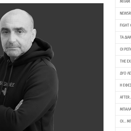
ΜΠΑΜ 
NEWS
FIGHT
ΤΑ ΔΙΑ
ΟΙ ΡΕ
THE E
ΔΥΟ Λ
Η ΕΦΕ
AFTER
ΜΠΑΛΑ
ΟΙ… Μ