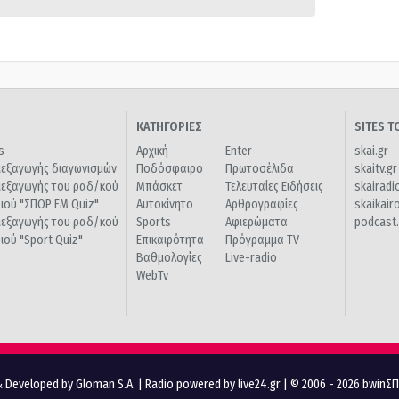
ΚΑΤΗΓΟΡΙΕΣ
SITES 
s
Αρχική
Enter
skai.gr
ιεξαγωγής διαγωνισμών
Ποδόσφαιρο
Πρωτοσέλιδα
skaitv.gr
ιεξαγωγής του ραδ/κού
Μπάσκετ
Τελευταίες Ειδήσεις
skairadi
διού "ΣΠΟΡ FM Quiz"
Αυτοκίνητο
Αρθρογραφίες
skaikair
ιεξαγωγής του ραδ/κού
Sports
Αφιερώματα
podcast.
διού "Sport Quiz"
Επικαιρότητα
Πρόγραμμα TV
Βαθμολογίες
Live-radio
WebTv
 Developed by Gloman S.A.
|
Radio powered by live24.gr
| © 2006 - 2026 bwinΣ