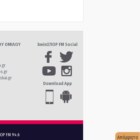
ΤΟΥ ΟΜΙΛΟΥ
bwinΣΠΟΡ FM Social
o.gr
os.gr
skai.gr
Download App
ΠΟΡ FM 94.6
Απόρρητο