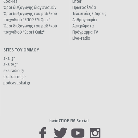
Cookies
Enter
Όροι διεξαγωγής διαγωνισμών
Πρωτοσέλιδα
Όροι διεξαγωγής του ραδ/κού
Τελευταίες Ειδήσεις
παιχνιδιού "ΣΠΟΡ FM Quiz"
Αρθρογραφίες
Όροι διεξαγωγής του ραδ/κού
Αφιερώματα
παιχνιδιού "Sport Quiz"
Πρόγραμμα TV
Live-radio
SITES ΤΟΥ ΟΜΙΛΟΥ
skai.gr
skaitv.gr
skairadio.gr
skaikairos.gr
podcast.skai.gr
bwinΣΠΟΡ FM Social