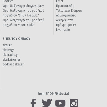
Cookies
Enter
Όροι διεξαγωγής διαγωνισμών
Πρωτοσέλιδα
Όροι διεξαγωγής του ραδ/κού
Τελευταίες Ειδήσεις
παιχνιδιού "ΣΠΟΡ FM Quiz"
Αρθρογραφίες
Όροι διεξαγωγής του ραδ/κού
Αφιερώματα
παιχνιδιού "Sport Quiz"
Πρόγραμμα TV
Live-radio
SITES ΤΟΥ ΟΜΙΛΟΥ
skai.gr
skaitv.gr
skairadio.gr
skaikairos.gr
podcast.skai.gr
bwinΣΠΟΡ FM Social