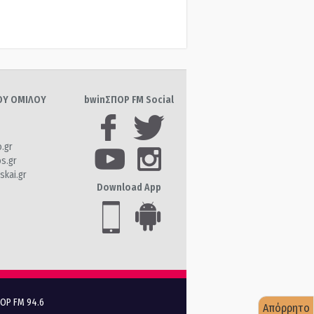
ΤΟΥ ΟΜΙΛΟΥ
bwinΣΠΟΡ FM Social
o.gr
os.gr
skai.gr
Download App
ΠΟΡ FM 94.6
Απόρρητο