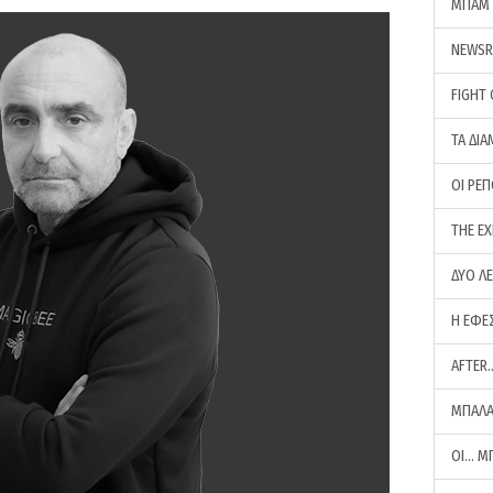
ΜΠΑΜ 
NEWS
FIGHT
ΤΑ ΔΙΑ
ΟΙ ΡΕ
THE E
ΔΥΟ Λ
Η ΕΦΕ
AFTER
ΜΠΑΛΑ
ΟΙ… Μ