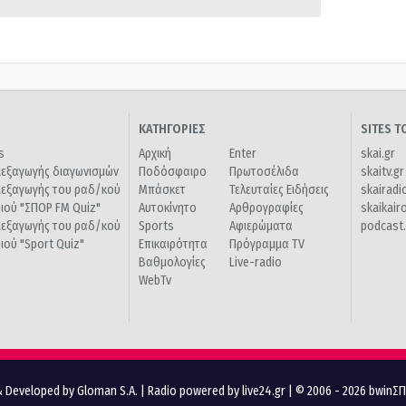
ΚΑΤΗΓΟΡΙΕΣ
SITES 
s
Αρχική
Enter
skai.gr
ιεξαγωγής διαγωνισμών
Ποδόσφαιρο
Πρωτοσέλιδα
skaitv.gr
ιεξαγωγής του ραδ/κού
Μπάσκετ
Τελευταίες Ειδήσεις
skairadi
διού "ΣΠΟΡ FM Quiz"
Αυτοκίνητο
Αρθρογραφίες
skaikair
ιεξαγωγής του ραδ/κού
Sports
Αφιερώματα
podcast.
διού "Sport Quiz"
Επικαιρότητα
Πρόγραμμα TV
Βαθμολογίες
Live-radio
WebTv
 Developed by Gloman S.A.
|
Radio powered by live24.gr
| © 2006 - 2026 bwinΣ