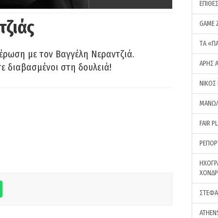
ΕΠΙΘΕ
τζιάς
GAME 
ΤA «Π
έρωση με τον Βαγγέλη Νεραντζιά.
ΑΡΗΣ 
τε διαβασμένοι στη δουλειά!
ΝΙΚΟΣ
ΜΑΝΩΛ
FAIR P
ΡΕΠΟΡ
ΗΧΟΓΡ
ΧΟΝΔ
ΣΤΕΦΑ
ATHEN