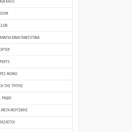
ΚΑΙ ΚΑΤΩ
ROOM
 CLUB
ΜΑΝΤΙΑ ΕΙΝΑΙ ΠΑΝΤΟΤΙΝΑ
ΠΟΡΤΕΡ
XPERTS
ΕΡΕΣ ΜΟΝΟ
ΣΗ ΤΗΣ ΤΡΙΤΗΣ
… ΡΑΔΙΟ
 ΜΕΤΑ ΜΟΥΣΙΚΗΣ
ΠΑΣΧΕΤΟΙ