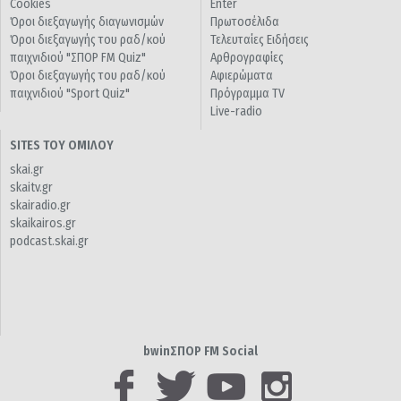
Cookies
Enter
Όροι διεξαγωγής διαγωνισμών
Πρωτοσέλιδα
Όροι διεξαγωγής του ραδ/κού
Τελευταίες Ειδήσεις
παιχνιδιού "ΣΠΟΡ FM Quiz"
Αρθρογραφίες
Όροι διεξαγωγής του ραδ/κού
Αφιερώματα
παιχνιδιού "Sport Quiz"
Πρόγραμμα TV
Live-radio
SITES ΤΟΥ ΟΜΙΛΟΥ
skai.gr
skaitv.gr
skairadio.gr
skaikairos.gr
podcast.skai.gr
bwinΣΠΟΡ FM Social