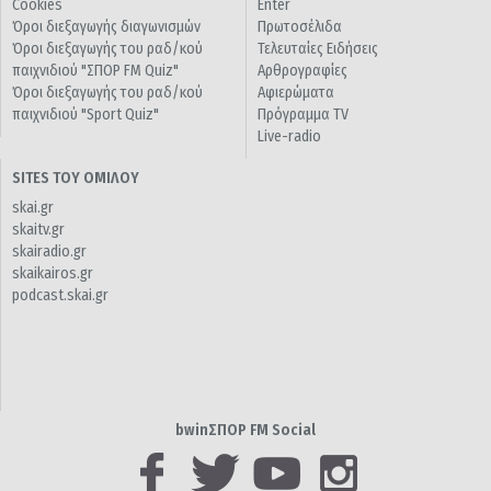
Cookies
Enter
Όροι διεξαγωγής διαγωνισμών
Πρωτοσέλιδα
Όροι διεξαγωγής του ραδ/κού
Τελευταίες Ειδήσεις
παιχνιδιού "ΣΠΟΡ FM Quiz"
Αρθρογραφίες
Όροι διεξαγωγής του ραδ/κού
Αφιερώματα
παιχνιδιού "Sport Quiz"
Πρόγραμμα TV
Live-radio
SITES ΤΟΥ ΟΜΙΛΟΥ
skai.gr
skaitv.gr
skairadio.gr
skaikairos.gr
podcast.skai.gr
bwinΣΠΟΡ FM Social