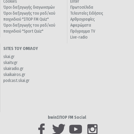
Cookies
Enter
Όροι διεξαγωγής διαγωνισμών
Πρωτοσέλιδα
Όροι διεξαγωγής του ραδ/κού
Τελευταίες Ειδήσεις
παιχνιδιού "ΣΠΟΡ FM Quiz"
Αρθρογραφίες
Όροι διεξαγωγής του ραδ/κού
Αφιερώματα
παιχνιδιού "Sport Quiz"
Πρόγραμμα TV
Live-radio
SITES ΤΟΥ ΟΜΙΛΟΥ
skai.gr
skaitv.gr
skairadio.gr
skaikairos.gr
podcast.skai.gr
bwinΣΠΟΡ FM Social