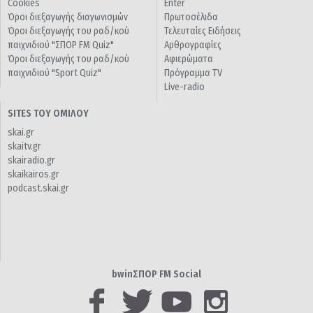
Cookies
Enter
Όροι διεξαγωγής διαγωνισμών
Πρωτοσέλιδα
Όροι διεξαγωγής του ραδ/κού
Τελευταίες Ειδήσεις
παιχνιδιού "ΣΠΟΡ FM Quiz"
Αρθρογραφίες
Όροι διεξαγωγής του ραδ/κού
Αφιερώματα
παιχνιδιού "Sport Quiz"
Πρόγραμμα TV
Live-radio
SITES ΤΟΥ ΟΜΙΛΟΥ
skai.gr
skaitv.gr
skairadio.gr
skaikairos.gr
podcast.skai.gr
bwinΣΠΟΡ FM Social