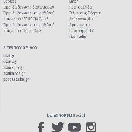
Cookies
Enter
Όροι διεξαγωγής διαγωνισμών
Πρωτοσέλιδα
Όροι διεξαγωγής του ραδ/κού
Τελευταίες Ειδήσεις
παιχνιδιού "ΣΠΟΡ FM Quiz"
Αρθρογραφίες
Όροι διεξαγωγής του ραδ/κού
Αφιερώματα
παιχνιδιού "Sport Quiz"
Πρόγραμμα TV
Live-radio
SITES ΤΟΥ ΟΜΙΛΟΥ
skai.gr
skaitv.gr
skairadio.gr
skaikairos.gr
podcast.skai.gr
bwinΣΠΟΡ FM Social