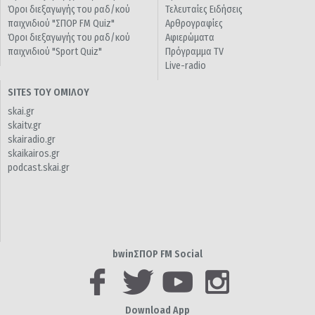
Όροι διεξαγωγής του ραδ/κού
Τελευταίες Ειδήσεις
παιχνιδιού "ΣΠΟΡ FM Quiz"
Αρθρογραφίες
Όροι διεξαγωγής του ραδ/κού
Αφιερώματα
παιχνιδιού "Sport Quiz"
Πρόγραμμα TV
Live-radio
SITES ΤΟΥ ΟΜΙΛΟΥ
skai.gr
skaitv.gr
skairadio.gr
skaikairos.gr
podcast.skai.gr
bwinΣΠΟΡ FM Social
Download App