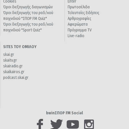
Cookies
Enter
Όροι διεξαγωγής διαγωνισμών
Πρωτοσέλιδα
Όροι διεξαγωγής του ραδ/κού
Τελευταίες Ειδήσεις
παιχνιδιού "ΣΠΟΡ FM Quiz"
Αρθρογραφίες
Όροι διεξαγωγής του ραδ/κού
Αφιερώματα
παιχνιδιού "Sport Quiz"
Πρόγραμμα TV
Live-radio
SITES ΤΟΥ ΟΜΙΛΟΥ
skai.gr
skaitv.gr
skairadio.gr
skaikairos.gr
podcast.skai.gr
bwinΣΠΟΡ FM Social